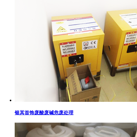
银其首饰废酸废碱危废处理